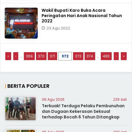
Wakil Bupati Karo Buka Acara
Peringatan Hari Anak Nasional Tahun
2022
23 Agu 2022
«
‹
...
369
370
371
372
373
374
...
483
›
»
BERITA POPULER
06 Agu 2026
239 kali
Terkuak! Terduga Pelaku Pembunuhan
dan Dugaan Kekerasan Seksual
terhadap Bocah 6 Tahun Ditangkap