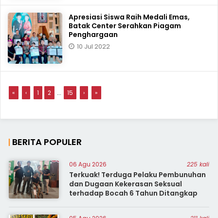
Apresiasi Siswa Raih Medali Emas,
Batak Center Serahkan Piagam
Penghargaan
10 Jul 2022
«
‹
1
2
...
15
›
»
BERITA POPULER
06 Agu 2026
225 kali
Terkuak! Terduga Pelaku Pembunuhan
dan Dugaan Kekerasan Seksual
terhadap Bocah 6 Tahun Ditangkap