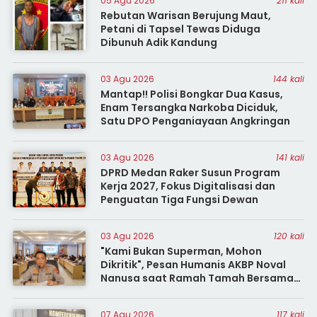
05 Agu 2026
211 kali
Rebutan Warisan Berujung Maut,
Petani di Tapsel Tewas Diduga
Dibunuh Adik Kandung
03 Agu 2026
144 kali
Mantap!! Polisi Bongkar Dua Kasus,
Enam Tersangka Narkoba Diciduk,
Satu DPO Penganiayaan Angkringan
03 Agu 2026
141 kali
DPRD Medan Raker Susun Program
Kerja 2027, Fokus Digitalisasi dan
Penguatan Tiga Fungsi Dewan
03 Agu 2026
120 kali
"Kami Bukan Superman, Mohon
Dikritik", Pesan Humanis AKBP Noval
Nanusa saat Ramah Tamah Bersama
Insan
07 Agu 2026
117 kali