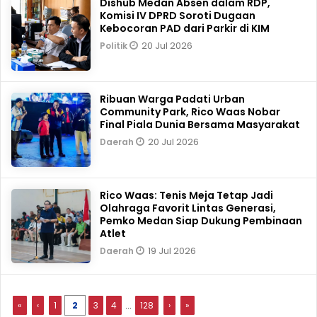
Dishub Medan Absen dalam RDP,
Komisi IV DPRD Soroti Dugaan
Kebocoran PAD dari Parkir di KIM
20 Jul 2026
Politik
Ribuan Warga Padati Urban
Community Park, Rico Waas Nobar
Final Piala Dunia Bersama Masyarakat
20 Jul 2026
Daerah
Rico Waas: Tenis Meja Tetap Jadi
Olahraga Favorit Lintas Generasi,
Pemko Medan Siap Dukung Pembinaan
Atlet
19 Jul 2026
Daerah
«
‹
1
2
3
4
...
128
›
»