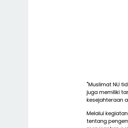
"Muslimat NU ti
juga memiliki t
kesejahteraan 
Melalui kegiata
tentang pengem