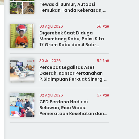
Tewas di Sumur, Autopsi
Temukan Tanda Kekerasan,
Polisi Terus Selidiki
03 Agu 2026
56 kali
Digerebek Saat Diduga
Menimbang Sabu, Polisi Sita
17 Gram Sabu dan 4 Butir
Ekstasi
30 Jul 2026
52 kali
Percepat Legalitas Aset
Daerah, Kantor Pertanahan
P.Sidimpuan Perkuat Sinergi
dengan Pemda se-Sumut
02 Agu 2026
37 kali
CFD Perdana Hadir di
Belawan, Rico Waas:
Pemerataan Kesehatan dan
Kebahagiaan Harus
Dirasakan Seluruh Warga