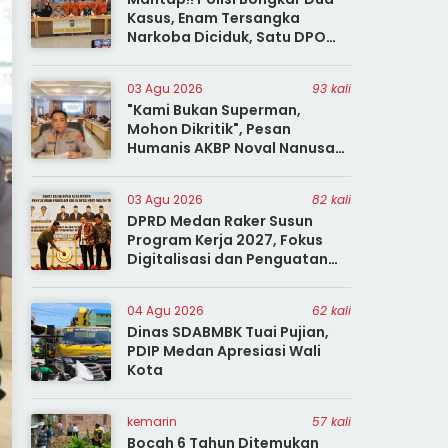
Kasus, Enam Tersangka
Narkoba Diciduk, Satu DPO
Penganiayaan Angkringan
03 Agu 2026
93 kali
"Kami Bukan Superman,
Mohon Dikritik", Pesan
Humanis AKBP Noval Nanusa
saat Ramah Tamah Bersama
Insan
03 Agu 2026
82 kali
DPRD Medan Raker Susun
Program Kerja 2027, Fokus
Digitalisasi dan Penguatan
Tiga Fungsi Dewan
04 Agu 2026
62 kali
Dinas SDABMBK Tuai Pujian,
PDIP Medan Apresiasi Wali
Kota
kemarin
57 kali
Bocah 6 Tahun Ditemukan