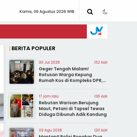
Kamis, 06 Agustus 2026 WIB
BERITA POPULER
30 Jul 2026
152 kali
Geger Tengah Malam!
Ratusan Warga Kepung
Rumah Kos di Kompleks DPR,
43 Orang Digelandang ke
Polres
17 jam lalu
136 kali
Rebutan Warisan Berujung
Maut, Petani di Tapsel Tewas
Diduga Dibunuh Adik Kandung
03 Agu 2026
120 kali
Mantap!! Polisi Bongkar Dua