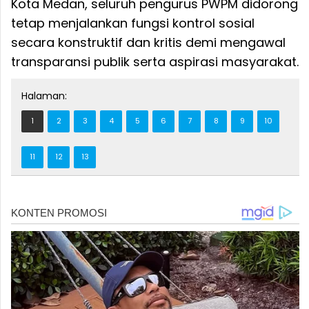
Kota Medan, seluruh pengurus PWPM didorong
tetap menjalankan fungsi kontrol sosial
secara konstruktif dan kritis demi mengawal
transparansi publik serta aspirasi masyarakat.
Halaman:
1
2
3
4
5
6
7
8
9
10
11
12
13